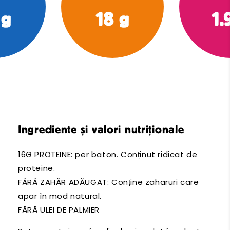
 g
18 g
1.
Ingrediente și valori nutriționale
16G PROTEINE: per baton. Conținut ridicat de
proteine.
FĂRĂ ZAHĂR ADĂUGAT: Conține zaharuri care
apar în mod natural.
FĂRĂ ULEI DE PALMIER