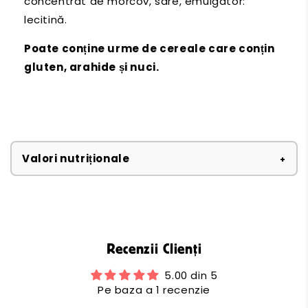
concentrat de morcov, sare, emulgator:
lecitină.
Poate conține urme de cereale care conțin
gluten, arahide și nuci.
Valori nutriționale
Recenzii Clienți
5.00 din 5
Pe baza a 1 recenzie