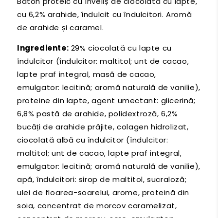
Baton proteic cu înveliș de ciocolată cu lapte,
cu 6,2% arahide, îndulcit cu îndulcitori. Aromă
de arahide și caramel.
Ingrediente:
29% ciocolată cu lapte cu
îndulcitor (îndulcitor: maltitol; unt de cacao,
lapte praf integral, masă de cacao,
emulgator: lecitină; aromă naturală de vanilie),
proteine din lapte, agent umectant: glicerină;
6,8% pastă de arahide, polidextroză, 6,2%
bucăți de arahide prăjite, colagen hidrolizat,
ciocolată albă cu îndulcitor (îndulcitor:
maltitol; unt de cacao, lapte praf integral,
emulgator: lecitină; aromă naturală de vanilie),
apă, îndulcitori: sirop de maltitol, sucraloză;
ulei de floarea-soarelui, arome, proteină din
soia, concentrat de morcov caramelizat,