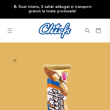
Salt la
conținut
port
💪 Gust intens, 0 zahăr adăugat și transport
gratuit la toate produsele!
Coș
Salt la
informațiile
despre
produs