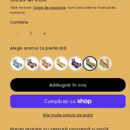
obișnuit
Taxe incluse.
Taxele de expediere
sunt calculate la finalizarea
comenzii.
Cantitate
Reduceți
Creșteți
cantitatea
cantitatea
Alege aroma ta preferată
pentru
pentru
Peanut
Peanut
Caramel
Caramel
Adăugați în coș
Mai multe opțiuni de plată
Baton proteic cu textură crocantă și profil