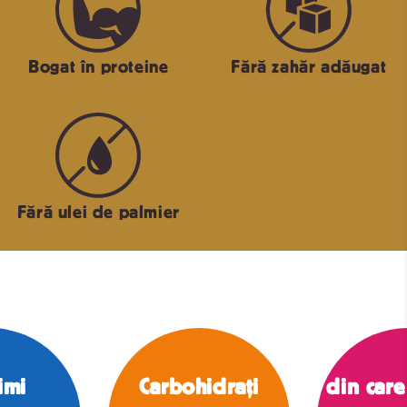
Bogat în proteine
Fără zahăr adăugat
Fără ulei de palmier
imi
Carbohidrați
din care