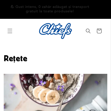
Salt la
conținut
port
💪 Gust intens, 0 zahăr adăugat și transport
gratuit la toate produsele!
Coș
Rețete