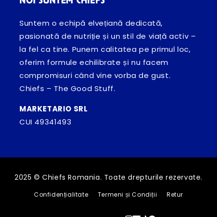
NOI SUNTEM CHIEFS
Suntem o echipă elvețiană dedicată,
pasionată de nutriție și un stil de viață activ –
la fel ca tine. Punem calitatea pe primul loc,
oferim formule echilibrate și nu facem
compromisuri când vine vorba de gust.
Chiefs – The Good Stuff.
MARKETARIO SRL
CUI 49341493
2025 © Chiefs Romania. Toate drepturile rezervate.
Confidențialitate
Termeni și Condiții
Retur