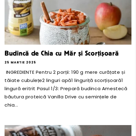
Budincă de Chia cu Măr și Scorțișoară
25 MARTIE 2025
INGREDIENTE Pentru 2 porții: 190 g mere curățate și
tăiate cubulețe2 linguri apă1 linguriță scorțișoară1
lingură eritrit Pasul 1/3: Prepară budinca Amestecă
băutura proteică Vanilla Drive cu semințele de
chia...