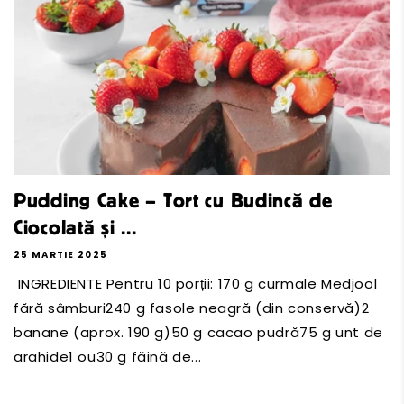
Pudding Cake – Tort cu Budincă de
Ciocolată și ...
25 MARTIE 2025
INGREDIENTE Pentru 10 porții: 170 g curmale Medjool
fără sâmburi240 g fasole neagră (din conservă)2
banane (aprox. 190 g)50 g cacao pudră75 g unt de
arahide1 ou30 g făină de...