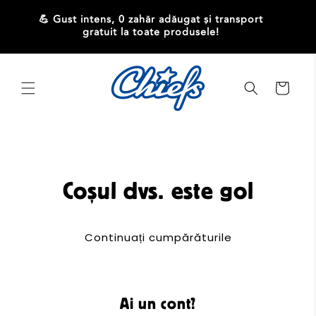
Salt la
conținut
💪 Gust intens, 0 zahăr adăugat și transport
💪 Gu
gratuit la toate produsele!
Coș
Coșul dvs. este gol
Continuați cumpărăturile
Ai un cont?