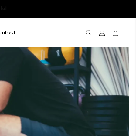
sele!
Conectați-
ontact
Coș
vă