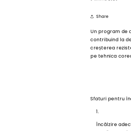
Share
Un program de an
contribuind la d
creșterea rezist
pe tehnica corec
Sfaturi pentru î
Încălzire adec