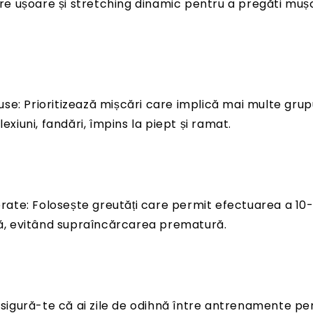
e ușoare și stretching dinamic pentru a pregăti mușch
use: Prioritizează mișcări care implică mai multe grup
xiuni, fandări, împins la piept și ramat.
rate: Folosește greutăți care permit efectuarea a 10-
, evitând supraîncărcarea prematură.
sigură-te că ai zile de odihnă între antrenamente pe