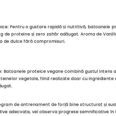
ce: Pentru o gustare rapidă și nutritivă, batoanele p
 g de proteine și zero zahăr adăugat. Aroma de Vani
ta de dulce fără compromisuri.
e: Batoanele proteice vegane combină gustul intens al
oteinelor vegetale, fiind realizate doar cu ingrediente 
ăugat.
ram de antrenament de forță bine structurat și susț
tive adecvate, vei observa progrese semnificative în f