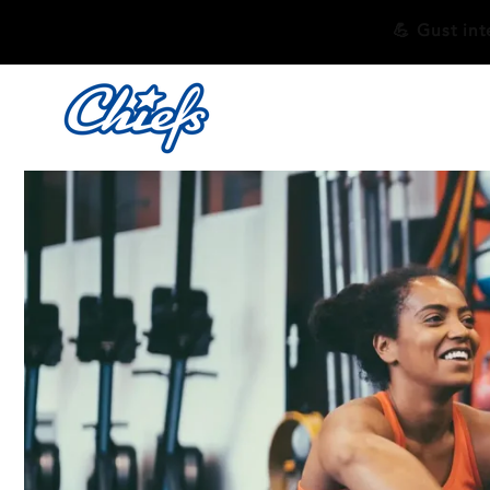
Salt la
conținut
💪 Gust i