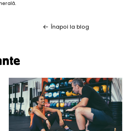
nerală.
Înapoi la blog
ante