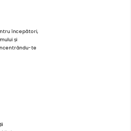
ntru începători,
ului și
concentrându-te
ii