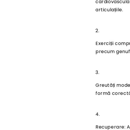
cardiovascular
articulațiile.
Exerciții comp
precum genufle
Greutăți mode
formă corectă
Recuperare: A