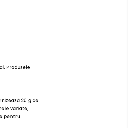
ial. Produsele
urnizează 26 g de
mele variate,
le pentru