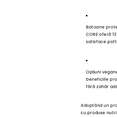
Batoane protei
CORE oferă 13
satisface pof
Opțiuni vegan
beneficiile pr
fără zahăr ad
Adoptând un prog
cu produse nutri