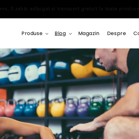
ntens, 0 zahăr adăugat și transport gratuit la toate produ
Produse
Blog
Magazin
Despre
C