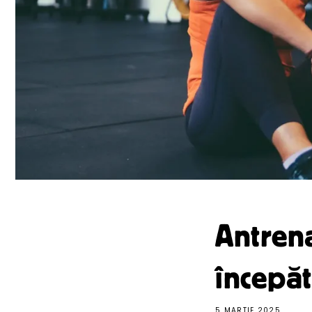
Antren
începăt
5 MARTIE 2025