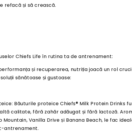
e refacă și să crească.
selor Chiefs Life în rutina ta de antrenament:
 performanța și recuperarea, nutriția joacă un rol cruc
 soluții sănătoase și gustoase:
eice: Băuturile proteice Chiefs® Milk Protein Drinks f
altă calitate, fără zahăr adăugat și fără lactoză. Aro
Mountain, Vanilla Drive și Banana Beach, le fac idea
t-antrenament.