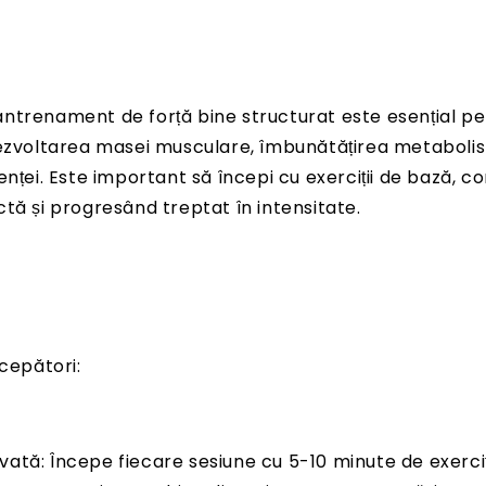
trenament de forță bine structurat este esențial pe
ezvoltarea masei musculare, îmbunătățirea metabolism
enței. Este important să începi cu exerciții de bază, 
tă și progresând treptat în intensitate.
ncepători:
vată: Începe fiecare sesiune cu 5-10 minute de exerciț