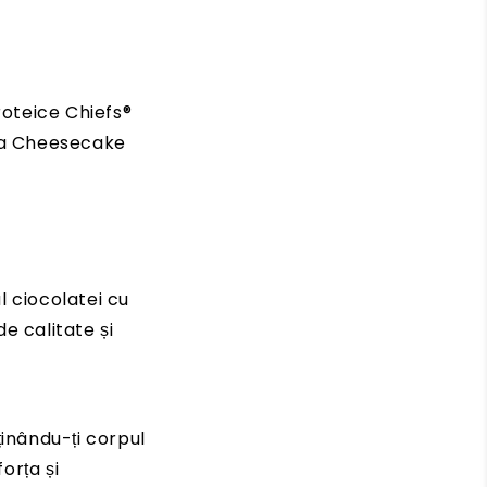
roteice Chiefs®
lla Cheesecake
 ciocolatei cu
de calitate și
inându-ți corpul
orța și